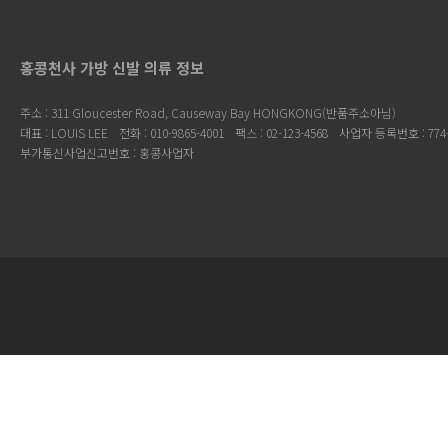
홍콩천사 가방 신발 의류 정보
주소 : 311 Gloucester Road, Causeway Bay HONGKONG(반품주소아님)
대표 : LOUIS LEE
전화 : 010-9865-4001
팩스 : 02-123-4568
사업자 등록번호 : 774-
부가통신사업신고번호 : 홍콩사업자