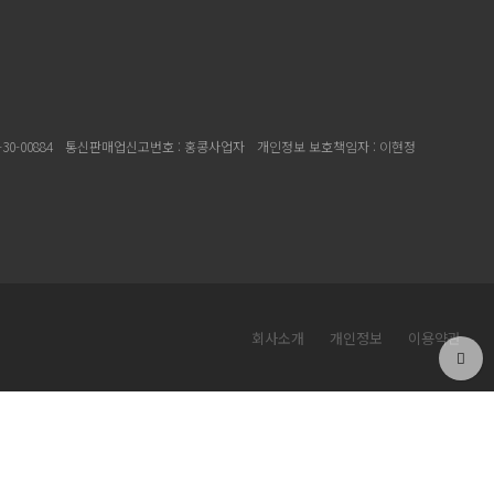
30-00884
통신판매업신고번호 : 홍콩사업자
개인정보 보호책임자 : 이현정
회사소개
개인정보
이용약관