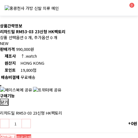
0
상품간략정보
리차드밀 RM53-03 23신형 HK팩토리
상품 선택옵션 0 개, 추가옵션 0 개
NEW
판매가격
990,000원
제조사
↑.watch
원산지
HONG KONG
포인트
19,800점
배송비결제
무료배송
구매기능
닫기
리차드밀 RM53-03 23신형 HK팩토리
+0원
장바구니
바로구매